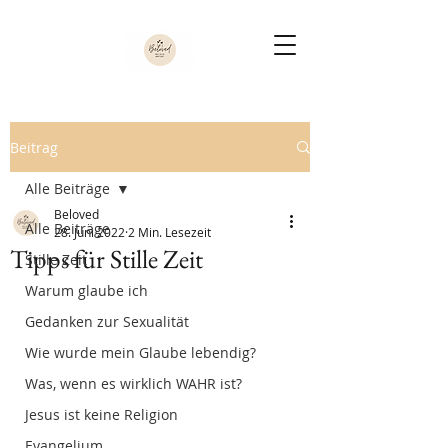
Beitrag
Alle Beiträge
Beloved
Alle Beiträge
28. Juni 2022
2 Min. Lesezeit
Tipps für Stille Zeit
Stille Zeit
Warum glaube ich
Gedanken zur Sexualität
Wie wurde mein Glaube lebendig?
Was, wenn es wirklich WAHR ist?
Jesus ist keine Religion
Evangelium